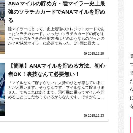
ANAマイルの貯め方・陸マイラー史上最
強のソラチカカードでANAマイルを貯め
る
陸マイラーにとって、史上最強のクレジットカードであ
ったソラチカカード。いったいソラチカカードの何がす
ごかったのか？その利用方法はどのようなものだったの
か？ANA陸マイラーに必須であった、1年間に最大
216,000 ANAマイルという爆発的な...
2015.12.29
【簡単】ANAマイルを貯める方法。初心
者OK！裏技なんて必要無い！
『マイルなんて貯まらない』大勢のひとが感じているこ
とだと思います。そうなんです、マイルなんて貯まりま
せん。でもこれはあくまで、飛行機に乗ってマイルを貯
めることにこだわっているからなんです。ですからこう
言い換えることができます。『飛行機に乗っ...
2015.12.23