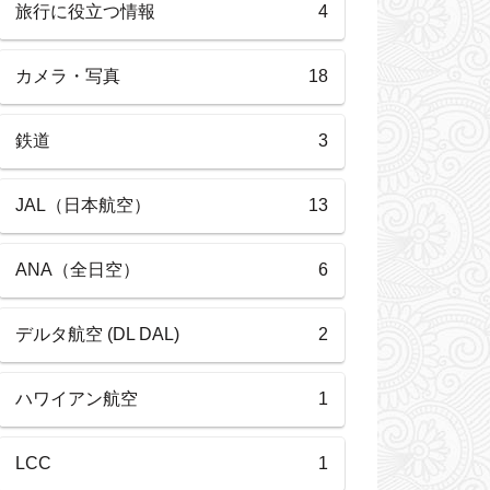
旅行に役立つ情報
4
カメラ・写真
18
鉄道
3
JAL（日本航空）
13
ANA（全日空）
6
デルタ航空 (DL DAL)
2
ハワイアン航空
1
LCC
1