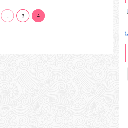
…
3
4