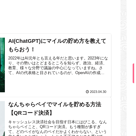
AI(ChatGPT)にマイルの貯め方を教えて
もらおう！
2022年はAI元年とも言える年だと思います。2023年にな
り、その勢いはとどまるところを知らず、政治、経済、
教育、様々な分野で議論の中心になっていますね。さ
て、AIの代表格と目されているのが、OpenAIの作成し
たChatGPT。今回はC...
2023.04.30
なんちゃらペイでマイルを貯める方法
【QRコード決済】
キャッシュレス決済社会を目指す日本にはびこる、なん
ちゃらペイこと、QRコード決済。もう種類が多すぎ
て、どのペイがなんのペイだかよくわからない、という