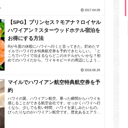
2017.04.09
【SPG】プリンセス？モアナ？ロイヤル
ハワイアン？スターウッドホテル宿泊を
お得にする方法
Rが今度の休暇にハワイへ行くと言ってきた。貯めたマ
イルでハワイ行き特典航空券を予約できたらしい。「と
ころでハワイで泊まるならどこのホテルがいいかな？初
めてのハワイだから、ワイキキビーチの周辺にしようと
思うんだが。」そういえばハワイへはしばら...
2016.06.28
マイルでハワイアン航空特典航空券を予
約
ハワイの翼、ハワイアン航空。乗った瞬間からハワイを
感じることができる航空会社です。せっかくハワイへ行
くなら、少しでも長い時間、ハワイを楽しみたいもの。
ぴったりなのがハワイアン航空です。歴史あるエアライ
ンですが、残念ながら機材の更新が遅れてお...