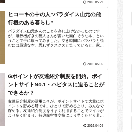
2016.05.29
ヒコーキの中の人”パラダイス山元の飛
行機のある暮らし”
パラダイス山元さんのことを存じ上げなかったのです
が、飛行機好きの芸人さんが書いた面白そうな本、とい
うことで手に取ってみました。空き時間にパラパラと読
むには最適な本。思わずクスクスと笑っていると、家族
にどうしたの？と聞かれることも。米子鬼太郎...
2016.05.06
Gポイントが友達紹介制度を開始。ポイ
ントサイトNo.1・ハピタスに迫ることが
できるか？
友達紹介制度の活用こそが、ポイントサイトで大量にポ
イントを貯める肝です。ひとりで貯めるより、みんなで
貯める。友達紹介制度をうまく利用することでマイルが
より多く貯まり、特典航空券交換により早くたどり着く
ことができるのです。参考 ポイントサイト...
2016.04.09