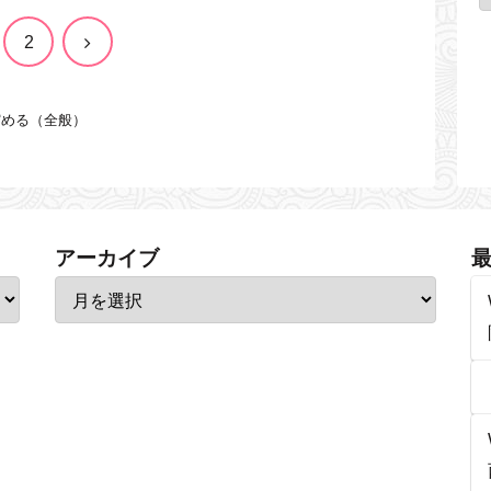
次
2
へ
貯める（全般）
アーカイブ