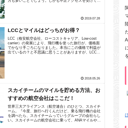
方も多いことでしょう。しかも不正アクセスを受けて勝
手に利用されたなどとニュース報道されて、な...
2019.07.28
LCCとマイルはどっちがお得？
LCC（格安航空会社、ローコストキャリア、Low-cost
carrier）の発展により、飛行機を使った旅行が、価格面
でかなり手ごろになりました。本当にこの価格で利益が
出ているの？と不思議に思うことがありますが、LCCが
飛び続けていることを...
2018.05.26
スカイチームのマイルを貯める方法、お
すすめの航空会社はここだ！
世界三大アライアンス（航空連合）のひとつ、スカイチ
ーム。『今度、旅行へ行くんだけど、乗る飛行機の会社
を調べたら、スカイチームっていうグループの会社らし
い。スカイチームの航空会社に乗って、ANAマイルや
JALマイルは貯まるのかな？』という疑問...