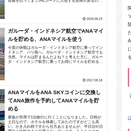
会費を払ってまでJALカードに入会する意味があるの
か？考えてしまいますよね。結論から申...
2018.06.23
ガルーダ・インドネシア航空でANAマイ
ルを貯める、ANAマイルを使う
今度の休暇はガルーダ・インドネシア航空に乗ってイン
ドネシア、バリ島へ。ガルーダ・インドネシア航空でも
当然、マイルは貯まるんだよね？と考えた方に、ガルー
ダ・インドネシア航空に乗ってお得にマイルを貯める方
法、ガルーダ・インドネシア航空の特典航空...
2017.08.18
ANAマイルをANA SKYコインに交換し
てANA旅作を予約してANAマイルを貯
める
家族が所用で1泊旅行に行くことになりました。日程が
土日なので、ホテルを検索してみたのですがどこも高
い。かき入れ時ですから仕方ありませんが、平日泊や日