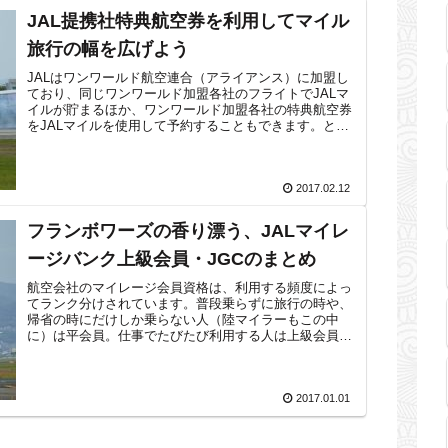
JAL提携社特典航空券を利用してマイル
旅行の幅を広げよう
JALはワンワールド航空連合（アライアンス）に加盟し
ており、同じワンワールド加盟各社のフライトでJALマ
イルが貯まるほか、ワンワールド加盟各社の特典航空券
をJALマイルを使用して予約することもできます。とこ
ろで、ワンワールド加盟各社以外にも...
2017.02.12
フランボワーズの香り漂う、JALマイレ
ージバンク上級会員・JGCのまとめ
航空会社のマイレージ会員資格は、利用する頻度によっ
てランク分けされています。普段乗らずに旅行の時や、
帰省の時にだけしか乗らない人（陸マイラーもこの中
に）は平会員。仕事でたびたび利用する人は上級会員に
なります。JALマイレージバンク（JMB）...
2017.01.01