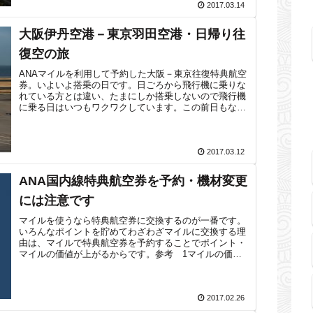
2017.03.14
大阪伊丹空港－東京羽田空港・日帰り往
復空の旅
ANAマイルを利用して予約した大阪－東京往復特典航空
券。いよいよ搭乗の日です。日ごろから飛行機に乗りな
れている方とは違い、たまにしか搭乗しないので飛行機
に乗る日はいつもワクワクしています。この前日もなか
なか寝付けなくて、、、遠足か！？今回の...
2017.03.12
ANA国内線特典航空券を予約・機材変更
には注意です
マイルを使うなら特典航空券に交換するのが一番です。
いろんなポイントを貯めてわざわざマイルに交換する理
由は、マイルで特典航空券を予約することでポイント・
マイルの価値が上がるからです。参考 1マイルの価値
とともに、マイルの魅力を語ろう特典航空券...
2017.02.26