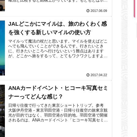
曜泊と比較すると結構上がっています。もともとはホテ
ルと航空券は別々に予約（航空券は特典航空券...
2017.06.09
JALどこかにマイルは、旅のわくわく感
を強くする新しいマイルの使い方
マイルって魔法の杖だと思います。マイルを使えばどこ
へでも飛んでいくことができるんです。行きたいとき
に、行きたいところへ行けないという難点はあります
が、どこかへ旅をするって、とてもワクワクしますよ
ね。魔法のマイルの新しい使い方が「JALどこか...
2017.04.22
ANAカードイベント・ヒコーキ写真セミ
ナーってどんな感じ？
日帰り往復で行ってきた東京ショートトリップ。参考
大阪伊丹空港－東京羽田空港・日帰り往復空の旅東京観
光が目的ではなく、羽田空港が目的地。羽田空港で開催
されるのは、ANAカードイベント「ヒコーキ写真セミナ
ーとANA機体工場見学会」でした。ヒコ...