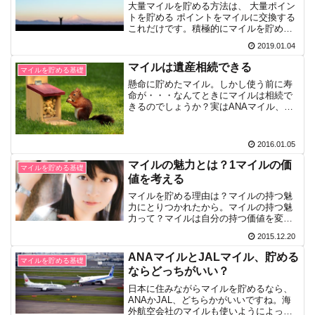
大量マイルを貯める方法は、 大量ポイン
トを貯める ポイントをマイルに交換する
これだけです。積極的にマイルを貯める
のではなく、ポイントをガンガン貯めて
2019.01.04
マイルに交換する、これが大量ポイント
を貯める方法です。裏技でも何でもな
マイルは遺産相続できる
マイルを貯める基礎
く、この方法を知ってい...
懸命に貯めたマイル。しかし使う前に寿
命が・・・なんてときにマイルは相続で
きるのでしょうか？実はANAマイル、
JALマイルは相続できるのです。せっか
く貯めたマイルですから、家族に有効に
利用してもらうために、死ぬ前にマイル
2016.01.05
が貯まっていることを伝...
マイルの魅力とは？1マイルの価
マイルを貯める基礎
値を考える
マイルを貯める理由は？マイルの持つ魅
力にとりつかれたから。マイルの持つ魅
力って？マイルは自分の持つ価値を変幻
自在に変えることができるんだよ。マイ
2015.12.20
ルの持つ魅力・マイルの価値は変化する
陸マイラーはマイルに魅了された人た
ANAマイルとJALマイル、貯める
マイルを貯める基礎
ち。マイルの持つ魅力はどこ...
ならどっちがいい？
日本に住みながらマイルを貯めるなら、
ANAかJAL、どちらかがいいですね。海
外航空会社のマイルも使いようによって