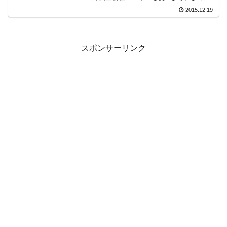
は大変お得だったり、便利だったりしま
2015.12.19
すが、はじめの一歩としてはハードルが
ちょっと高い。海外航空会社のサイトは
突然英語のページに飛...
スポンサーリンク