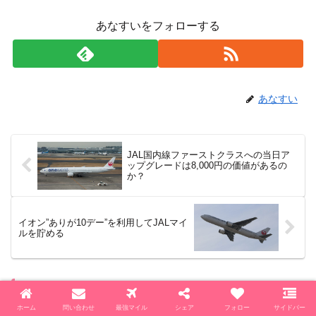
あなすいをフォローする
あなすい
JAL国内線ファーストクラスへの当日ア
ップグレードは8,000円の価値があるの
か？
イオン”ありが10デー”を利用してJALマイ
ルを貯める
コメント
ホーム
問い合わせ
最強マイル
シェア
フォロー
サイドバー