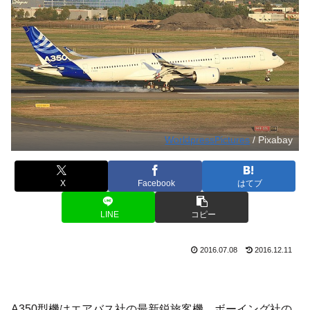
WorldpressPictures
/ Pixabay
X
Facebook
はてブ
LINE
コピー
2016.07.08
2016.12.11
A350型機はエアバス社の最新鋭旅客機。ボーイング社の