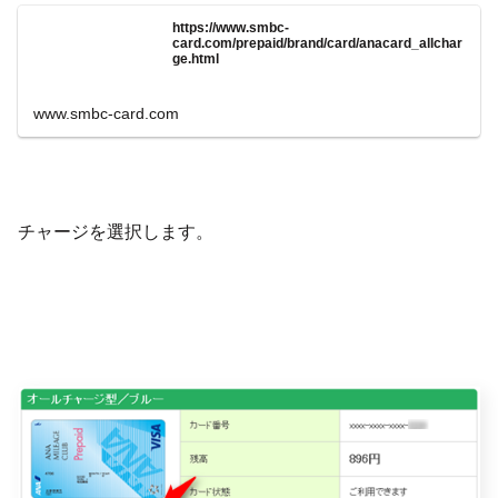
https://www.smbc-
card.com/prepaid/brand/card/anacard_allchar
ge.html
www.smbc-card.com
チャージを選択します。