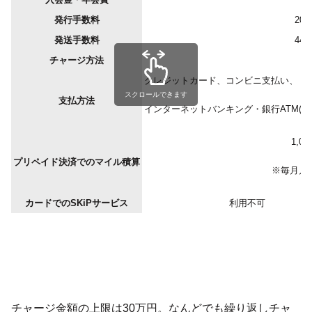
発行手数料
20
発送手数料
44
チャージ方法
クレジットカード、コンビニ支払い、
スクロールできます
支払方法
インターネットバンキング・銀行ATM(ペ
1,0
プリペイド決済でのマイル積算
※毎月月
カードでのSKiPサービス
利用不可
チャージ金額の上限は30万円。なんどでも繰り返しチャ