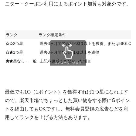
ニター・クーポン利用によるポイント加算も対象外です。
ランク
ランク確定条件
2つ星
過去3ヶ月間で合計200Ｇ以上を獲得、またはBIGLO
1つ星
過去3ヶ月間で合計1Ｇ以上を獲得
星なし・一般
上記を達成できなかった場合
スクロールできます
最低でも1G（1ポイント）を獲得すれば1つ星になれます
ので、楽天市場でちょっとした買い物をする際にGポイン
トを経由してもOKですし、無料会員登録の広告などを利
用してランクを上げる方法もあります。