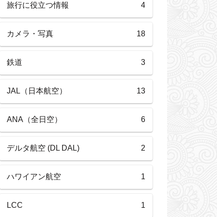
旅行に役立つ情報
4
カメラ・写真
18
鉄道
3
JAL（日本航空）
13
ANA（全日空）
6
デルタ航空 (DL DAL)
2
ハワイアン航空
1
LCC
1