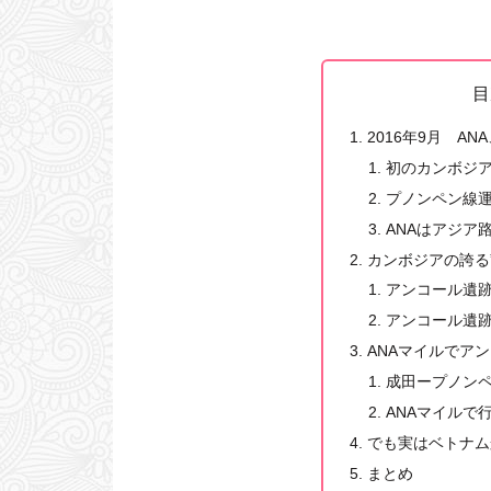
目
2016年9月 A
初のカンボジ
プノンペン線
ANAはアジア
カンボジアの誇る
アンコール遺
アンコール遺
ANAマイルでア
成田ープノン
ANAマイルで
でも実はベトナム
まとめ