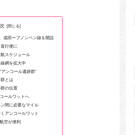
次
NA、成田ープノンペン線を開設
ア直行便に
運航スケジュール
路線網を拡大中
”アンコール遺跡群”
跡群とは
跡群の位置
ンコールワットへ
ペン間に必要なマイル
行くアンコールワット
航空が便利