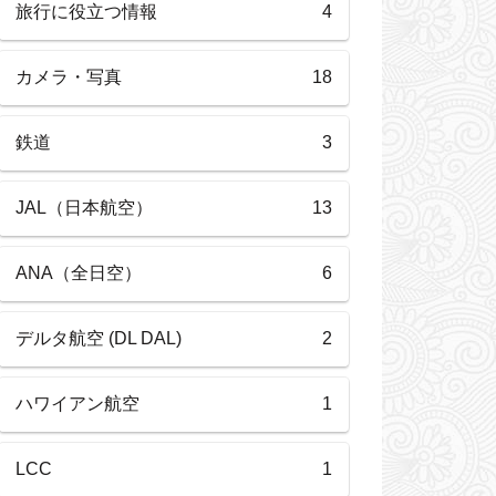
旅行に役立つ情報
4
カメラ・写真
18
鉄道
3
JAL（日本航空）
13
ANA（全日空）
6
デルタ航空 (DL DAL)
2
ハワイアン航空
1
LCC
1