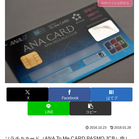
ANAマイルを貯める
X
Facebook
はてブ
LINE
コピー
2016.10.23
2018.01.28
ソラチカカード（ANA To Me CARD PASMO JCB）申し