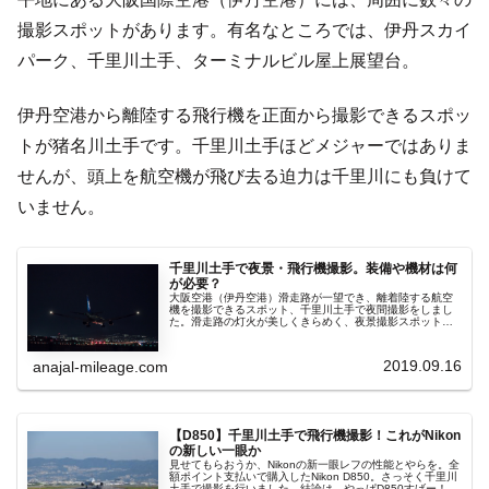
撮影スポットがあります。有名なところでは、伊丹スカイ
パーク、千里川土手、ターミナルビル屋上展望台。
伊丹空港から離陸する飛行機を正面から撮影できるスポッ
トが猪名川土手です。千里川土手ほどメジャーではありま
せんが、頭上を航空機が飛び去る迫力は千里川にも負けて
いません。
千里川土手で夜景・飛行機撮影。装備や機材は何
が必要？
大阪空港（伊丹空港）滑走路が一望でき、離着陸する航空
機を撮影できるスポット、千里川土手で夜間撮影をしまし
た。滑走路の灯火が美しくきらめく、夜景撮影スポットで
もあります。とにかく過酷な環境のため、必要な装備と
か、機材とか、自分用の覚書のために...
2019.09.16
anajal-mileage.com
【D850】千里川土手で飛行機撮影！これがNikon
の新しい一眼か
見せてもらおうか、Nikonの新一眼レフの性能とやらを。全
額ポイント支払いで購入したNikon D850。さっそく千里川
土手で撮影を行いました。結論は、やっぱD850すげー！で