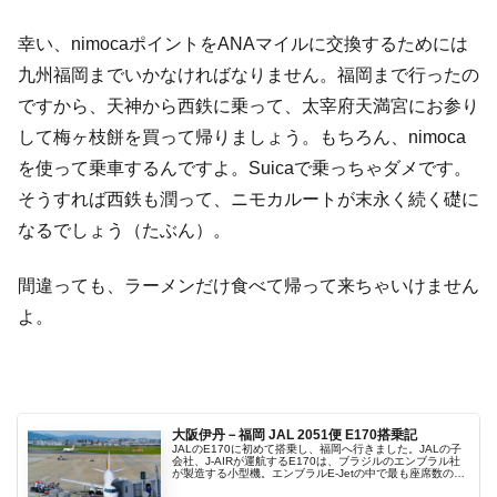
幸い、nimocaポイントをANAマイルに交換するためには
九州福岡までいかなければなりません。福岡まで行ったの
ですから、天神から西鉄に乗って、太宰府天満宮にお参り
して梅ヶ枝餅を買って帰りましょう。もちろん、nimoca
を使って乗車するんですよ。Suicaで乗っちゃダメです。
そうすれば西鉄も潤って、ニモカルートが末永く続く礎に
なるでしょう（たぶん）。
間違っても、ラーメンだけ食べて帰って来ちゃいけません
よ。
大阪伊丹－福岡 JAL 2051便 E170搭乗記
JALのE170に初めて搭乗し、福岡へ行きました。JALの子
会社、J-AIRが運航するE170は、ブラジルのエンブラル社
が製造する小型機。エンブラルE-Jetの中で最も座席数の少
ない機体ですが、胴体の断面が丸を2つ重ねたような形状に