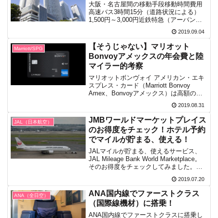
大阪・名古屋間の移動手段移動時間費用
高速バス3時間15分（道路状況による）
1,500円～3,000円近鉄特急（アーバンラ
イナー）2時間10分（最短）4,260円新幹
2019.09.04
線（のぞみ）50分6,560円飛行機3時間～6
時間程度マイルなら無料パラダイ...
【そうじゃない】マリオット
Marriott/SPG
Bonvoyアメックスの年会費と陸
マイラー的考察
マリオットボンヴォイ アメリカン・エキ
スプレス・カード（Marriott Bonvoy
Amex、Bonvoyアメックス）は高額の年
会費を払ってでも所有すべきカードなの
2019.08.31
か、そのメリット・デメリットから検討
します。
JMBワールドマーケットプレイス
JAL（日本航空）
のお得度をチェック！ホテル予約
でマイルが貯まる、使える！
JALマイルが貯まる、使えるサービス、
JAL Mileage Bank World Marketplace。
そのお得度をチェックしてみました。こ
の記事では、JAL Mileage Bank World
2019.07.20
Marketplaceのホテル予約はお...
ANA国内線でファーストクラス
ANA（全日空）
（国際線機材）に搭乗！
ANA国内線でファーストクラスに搭乗し