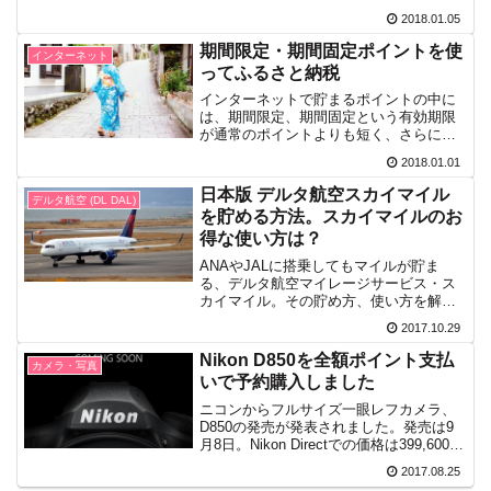
れだけでも気分は変わるものです。非日
2018.01.05
常を味わうのに私がおすすめするのは、
ホテルでの宿泊。それも高級ホテルでの
期間限定・期間固定ポイントを使
インターネット
滞在。こちらも相応の立ち...
ってふるさと納税
インターネットで貯まるポイントの中に
は、期間限定、期間固定という有効期限
が通常のポイントよりも短く、さらに使
い道も固定されているポイントがありま
2018.01.01
す。有効期限が短いため、急いで使わな
ければいけないことが多く、私はよく、
日本版 デルタ航空スカイマイル
デルタ航空 (DL DAL)
余計なものを購入してしま...
を貯める方法。スカイマイルのお
得な使い方は？
ANAやJALに搭乗してもマイルが貯ま
る、デルタ航空マイレージサービス・ス
カイマイル。その貯め方、使い方を解説
します。
2017.10.29
Nikon D850を全額ポイント支払
カメラ・写真
いで予約購入しました
ニコンからフルサイズ一眼レフカメラ、
D850の発売が発表されました。発売は9
月8日。Nikon Directでの価格は399,600
円。ギリギリ40万円を切る価格で販売開
2017.08.25
始です。(Nikon Facebookより)D800、