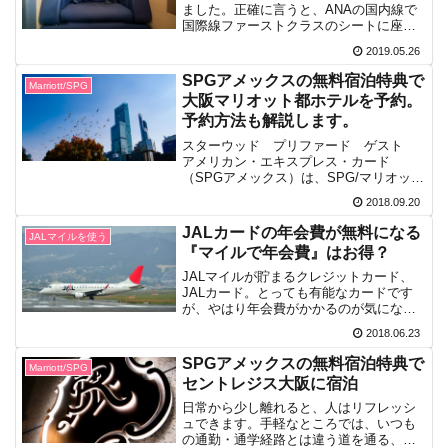
ました。正確に言うと、ANAの国内線で
国際線ファーストクラスのシートに座っ
てフライトしました。欧米路線で運用さ
2019.05.26
れているファーストクラスですが、航空
券を購入すると100万円以上することも稀
SPGアメックスの無料宿泊特典で
Marriott/SPG
ではありません。...
大阪マリオット都ホテルを予約。
予約方法も解説します。
スターウッド プリファード ゲスト
アメリカン・エキスプレス・カード
（SPGアメックス）は、SPG/マリオッ
ト・リワード参加ホテル（新しいマリオ
2018.09.20
ット・リワード参加ホテル）でお得に使
え、貯めたポイントはホテルの無料宿泊
JALカードの年会費が無料になる
JALマイルを使う
特典やマイルへの交換に使...
『マイルで年会費』はお得？
JALマイルが貯まるクレジットカード、
JALカード。とっても有能なカードです
が、やはり年会費がかかるのが気になる
点。年会費無料のカードが数多くある中
2018.06.23
で、年会費を払ってまでJALカードに入
会する意味があるのか？考えてしまいま
SPGアメックスの無料宿泊特典で
Marriott/SPG
すよね。結論から申...
セントレジス大阪に宿泊
日常から少し離れると、人はリフレッシ
ュできます。手軽なところでは、いつも
の通勤・通学経路とは違う道を通る、そ