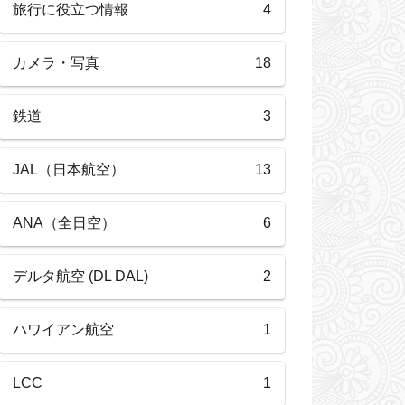
旅行に役立つ情報
4
カメラ・写真
18
鉄道
3
JAL（日本航空）
13
ANA（全日空）
6
デルタ航空 (DL DAL)
2
ハワイアン航空
1
LCC
1