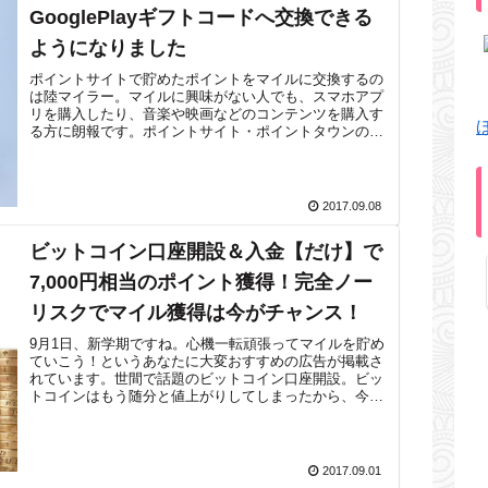
GooglePlayギフトコードへ交換できる
ようになりました
ポイントサイトで貯めたポイントをマイルに交換するの
は陸マイラー。マイルに興味がない人でも、スマホアプ
リを購入したり、音楽や映画などのコンテンツを購入す
る方に朗報です。ポイントサイト・ポイントタウンのポ
イントが、GooglePlayギフトコー...
2017.09.08
ビットコイン口座開設＆入金【だけ】で
7,000円相当のポイント獲得！完全ノー
リスクでマイル獲得は今がチャンス！
9月1日、新学期ですね。心機一転頑張ってマイルを貯め
ていこう！というあなたに大変おすすめの広告が掲載さ
れています。世間で話題のビットコイン口座開設。ビッ
トコインはもう随分と値上がりしてしまったから、今更
購入してもね、というあなたも大丈夫。な...
2017.09.01