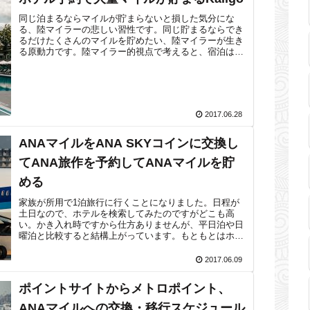
同じ泊まるならマイルが貯まらないと損した気分にな
る、陸マイラーの悲しい習性です。同じ貯まるならでき
るだけたくさんのマイルを貯めたい、陸マイラーが生き
る原動力です。陸マイラー的視点で考えると、宿泊はマ
イルが貯まるチャンス。宿泊費用の支払いをク...
2017.06.28
ANAマイルをANA SKYコインに交換し
てANA旅作を予約してANAマイルを貯
める
家族が所用で1泊旅行に行くことになりました。日程が
土日なので、ホテルを検索してみたのですがどこも高
い。かき入れ時ですから仕方ありませんが、平日泊や日
曜泊と比較すると結構上がっています。もともとはホテ
ルと航空券は別々に予約（航空券は特典航空券...
2017.06.09
ポイントサイトからメトロポイント、
ANAマイルへの交換・移行スケジュール