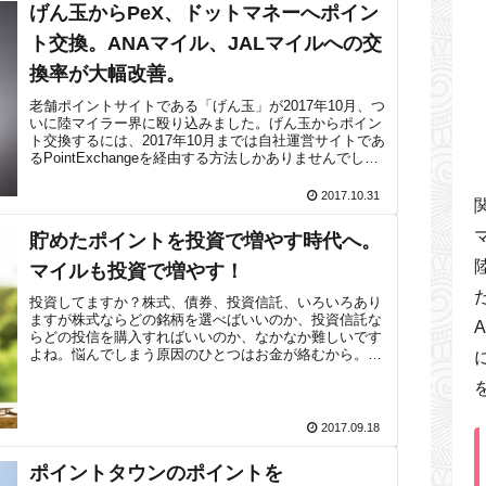
げん玉からPeX、ドットマネーへポイン
ト交換。ANAマイル、JALマイルへの交
換率が大幅改善。
老舗ポイントサイトである「げん玉」が2017年10月、つ
いに陸マイラー界に殴り込みました。げん玉からポイン
ト交換するには、2017年10月までは自社運営サイトであ
るPointExchangeを経由する方法しかありませんでし
た。PointEx...
2017.10.31
貯めたポイントを投資で増やす時代へ。
マイルも投資で増やす！
投資してますか？株式、債券、投資信託、いろいろあり
ますが株式ならどの銘柄を選べばいいのか、投資信託な
らどの投信を購入すればいいのか、なかなか難しいです
よね。悩んでしまう原因のひとつはお金が絡むから。投
資に失敗すれば結果としてお金を失います。...
2017.09.18
ポイントタウンのポイントを